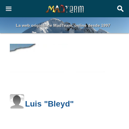
La web original de MadTeam, online desde 1997
Luis "Bleyd"