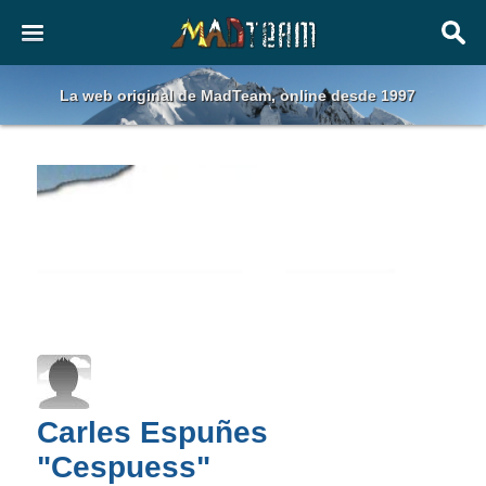
La web original de MadTeam, online desde 1997
Carles Espuñes
"Cespuess"