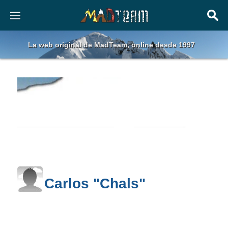
La web original de MadTeam, online desde 1997
Carlos "Chals"