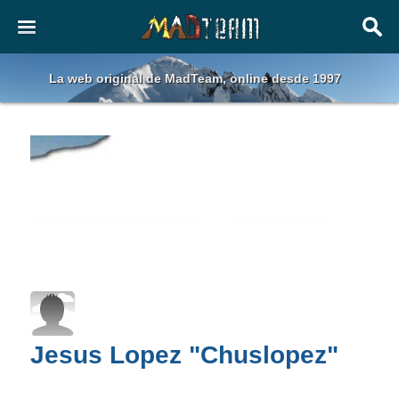
La web original de MadTeam, online desde 1997
Jesus Lopez "Chuslopez"