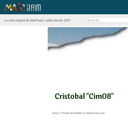
La web original de MadTeam, online desde 1997
Cristobal "Cim08"
Inicio
>
Perfil deCim08 en MadTeam.net