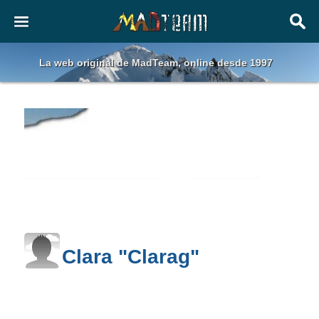
La web original de MadTeam, online desde 1997
Clara "Clarag"