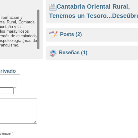
Cantabria Oriental Rural,
Tenemos un Tesoro...Descúbr
nformación y
ntal Rural, Comarca
montaña y la
los maravillosos
Posts
(2)
demás de escaladada
 espeleología (más de
rranquismo.
Reseñas
(1)
rivado
a imagen)