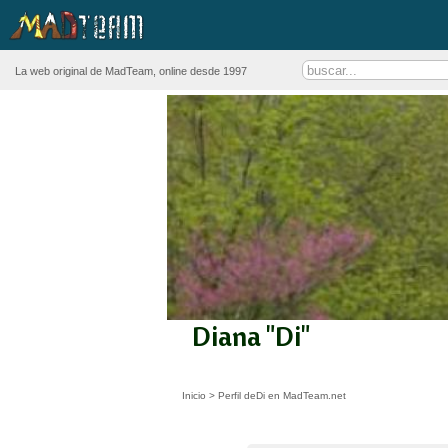
La web original de MadTeam, online desde 1997
Diana "Di"
Inicio
>
Perfil deDi en MadTeam.net