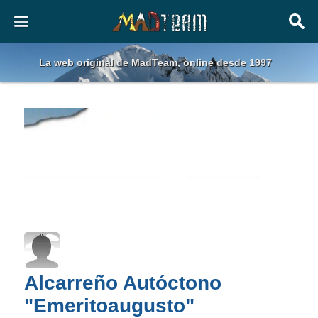
La web original de MadTeam, online desde 1997
Alcarreño Autóctono
"Emeritoaugusto"