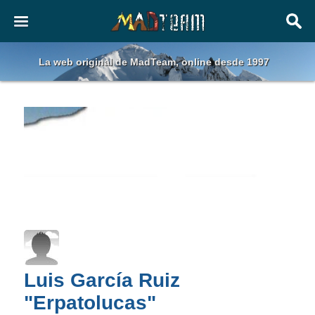
La web original de MadTeam, online desde 1997
Luis García Ruiz
"Erpatolucas"