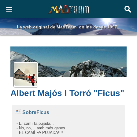
La web original de MadTeam, online desde 1997
Albert Majós I Torró "Ficus"
SobreFicus
- El camí fa pujada...
- No, no,... amb més ganes
- EL CAMÍ FA PUJADA!!!!