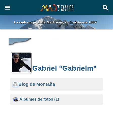
La web original de MadTeam, online desde 1997
Gabriel "Gabrielm"
Blog de Montaña
Álbumes de fotos
(1)