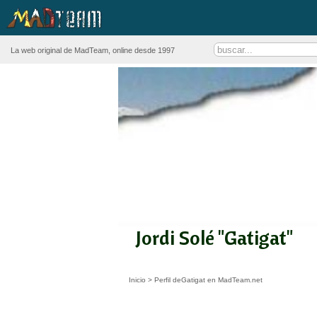
La web original de MadTeam, online desde 1997
Jordi Solé "Gatigat"
Inicio
>
Perfil deGatigat en MadTeam.net