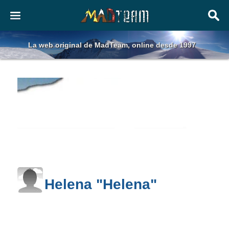
La web original de MadTeam, online desde 1997
Helena "Helena"