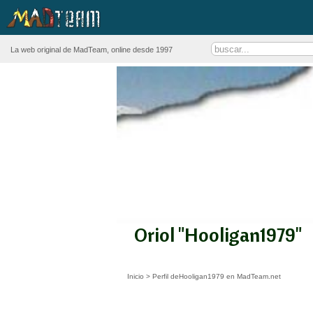
La web original de MadTeam, online desde 1997
Oriol "Hooligan1979"
Inicio
>
Perfil deHooligan1979 en MadTeam.net