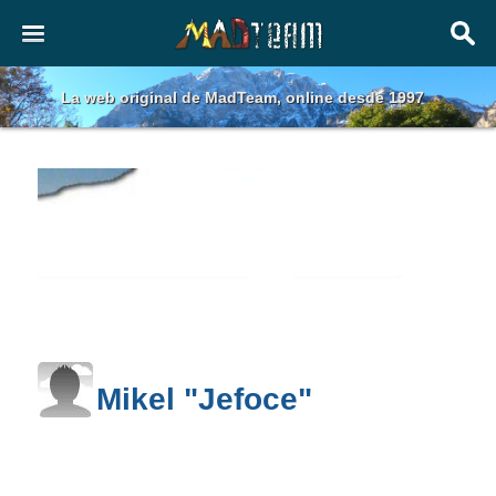
La web original de MadTeam, online desde 1997
Mikel "Jefoce"