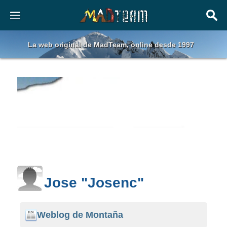
La web original de MadTeam, online desde 1997
Jose "Josenc"
Weblog de Montaña