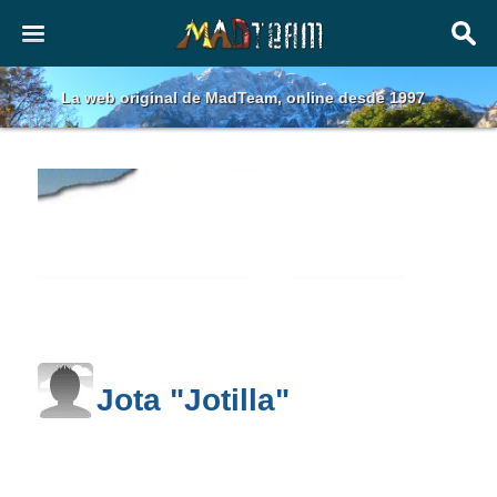
La web original de MadTeam, online desde 1997
Jota "Jotilla"