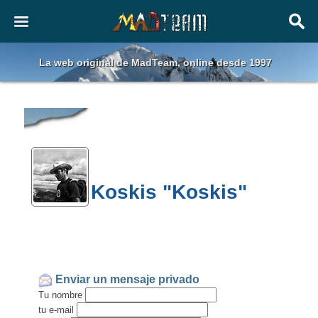
La web original de MadTeam, online desde 1997
Koskis "Koskis"
Enviar un mensaje privado
Tu nombre
tu e-mail