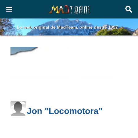
La web original de MadTeam, online desde 1997
Jon "Locomotora"