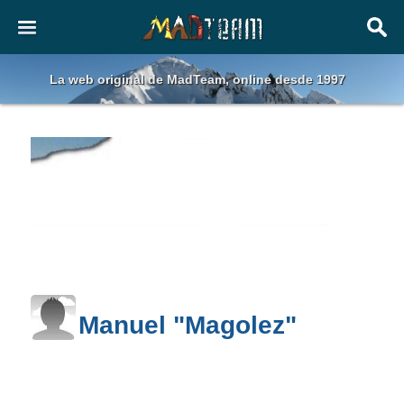
La web original de MadTeam, online desde 1997
Manuel "Magolez"