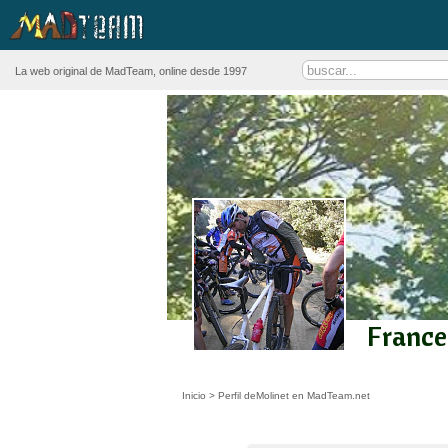
La web original de MadTeam, online desde 1997
France
Inicio
>
Perfil deMolinet en MadTeam.net