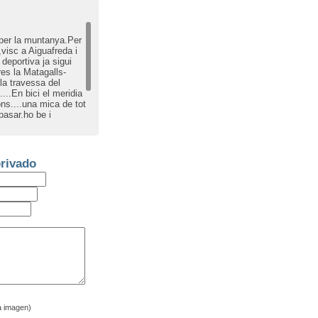
r per la muntanya.Per
,visc a Aiguafreda i
deportiva ja sigui
res la Matagalls-
,la travessa del
..En bici el meridia
ons....una mica de tot
pasar.ho be i
 bici o senderisme per
Matagalls domes teniu
ta truqueu.me
rivado
a imagen)