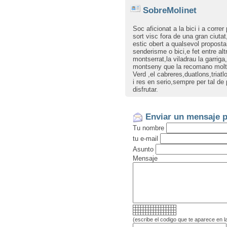
SobreMolinet
Soc aficionat a la bici i a corre
sort visc fora de una gran ciutat
estic obert a qualsevol proposta 
senderisme o bici,e fet entre alt
montserrat,la viladrau la garriga
montseny que la recomano molt..
Verd ,el cabreres,duatlons,triatl
i res en serio,sempre per tal de 
disfrutar.
Tant si voleu fer una sortida en
el Tagmanet,pla de la calma o 
que dirmho,o be fer una consul
Enviar un mensaje p
677635026
Tu nombre
tu e-mail
Asunto
Mensaje
(escribe el codigo que te aparece en l