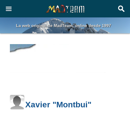
La web original de MadTeam, online desde 1997
Xavier "Montbui"