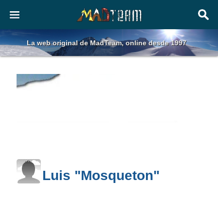
La web original de MadTeam, online desde 1997
Luis "Mosqueton"