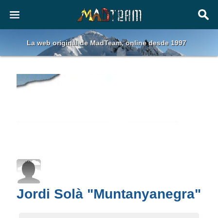
La web original de MadTeam, online desde 1997
Jordi Solà "Muntanyanegra"