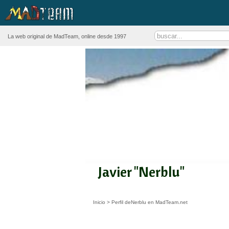
La web original de MadTeam, online desde 1997
Javier "Nerblu"
Inicio
>
Perfil deNerblu en MadTeam.net