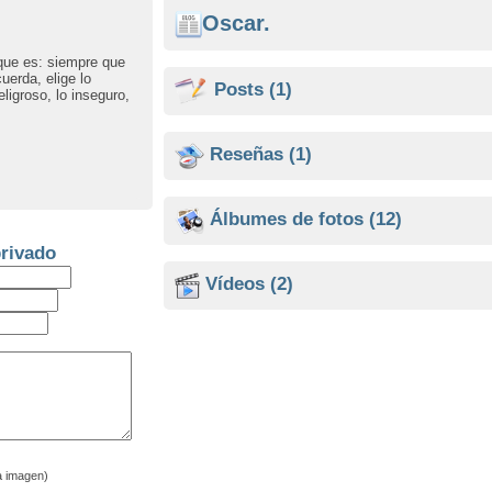
Oscar.
 que es: siempre que
uerda, elige lo
Posts
(1)
ligroso, lo inseguro,
Reseñas
(1)
Álbumes de fotos
(12)
rivado
Vídeos
(2)
a imagen)