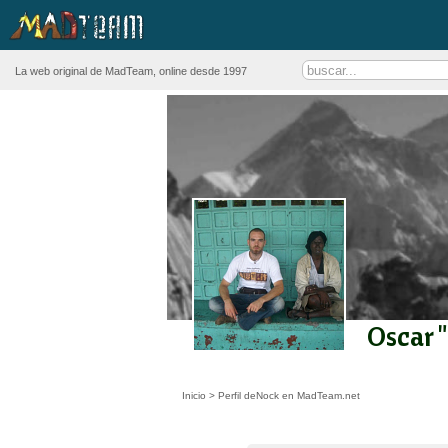
La web original de MadTeam, online desde 1997
Oscar 
Inicio
>
Perfil deNock en MadTeam.net