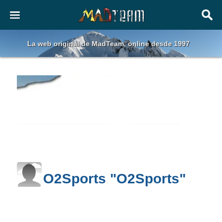
La web original de MadTeam, online desde 1997
O2Sports "O2Sports"