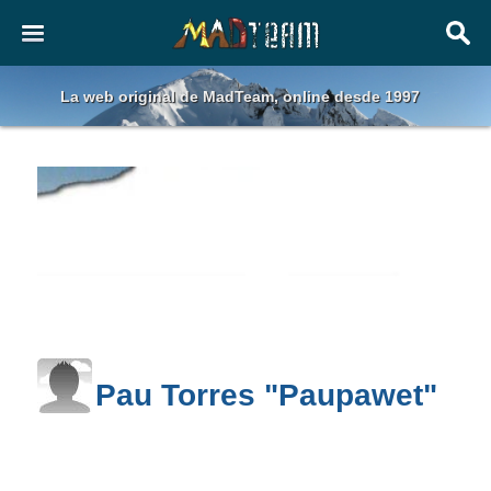
La web original de MadTeam, online desde 1997
Pau Torres "Paupawet"