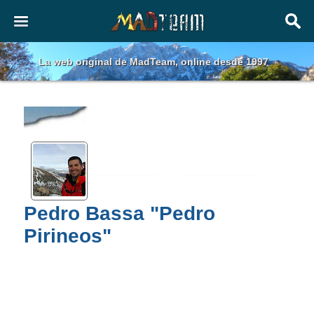
La web original de MadTeam, online desde 1997
Pedro Bassa "Pedro
Pirineos"