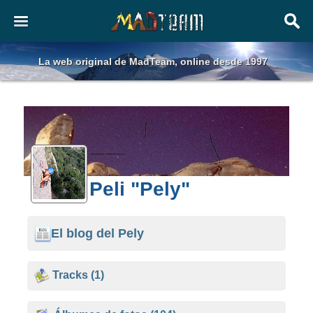
La web original de MadTeam, online desde 1997
Peli "Pely"
El blog del Pely
Tracks
(1)