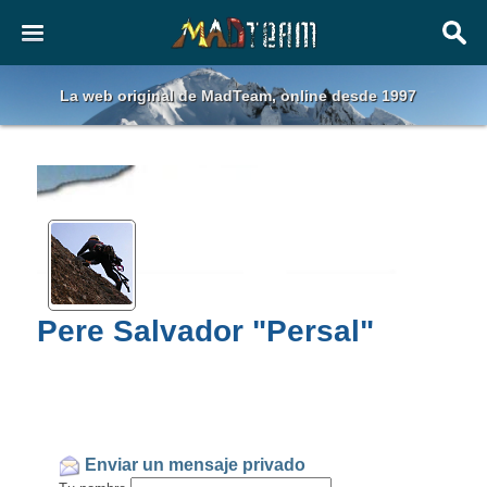
La web original de MadTeam, online desde 1997
Pere Salvador "Persal"
Enviar un mensaje privado