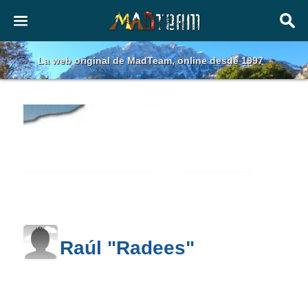
La web original de MadTeam, online desde 1997
Raúl "Radees"