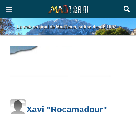
La web original de MadTeam, online desde 1997
Xavi "Rocamadour"