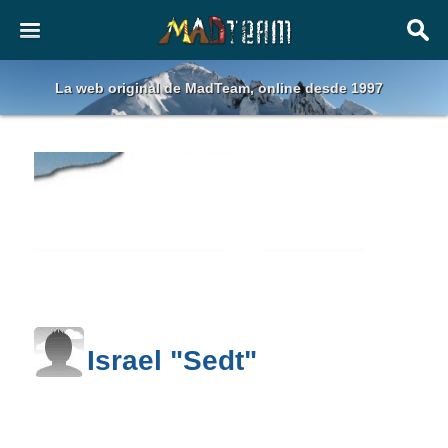
La web original de MadTeam, online desde 1997
Israel "Sedt"