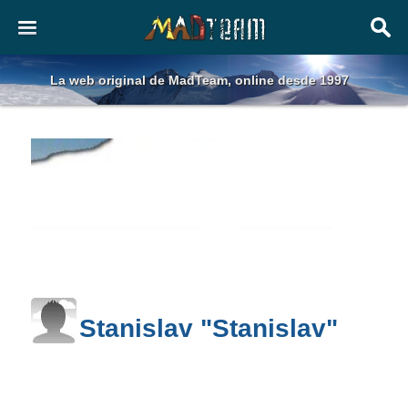
La web original de MadTeam, online desde 1997
Stanislav "Stanislav"