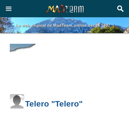
La web original de MadTeam, online desde 1997
Telero "Telero"