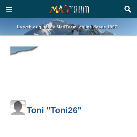
La web original de MadTeam, online desde 1997
Toni "Toni26"