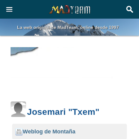
La web original de MadTeam, online desde 1997
Josemari "Txem"
Weblog de Montaña