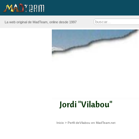
La web original de MadTeam, online desde 1997
Jordi "Vilabou"
Inicio
>
Perfil deVilabou en MadTeam.net