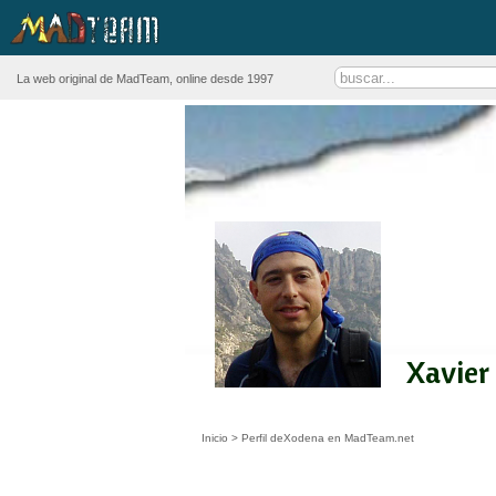
La web original de MadTeam, online desde 1997
Xavier
Inicio
>
Perfil deXodena en MadTeam.net