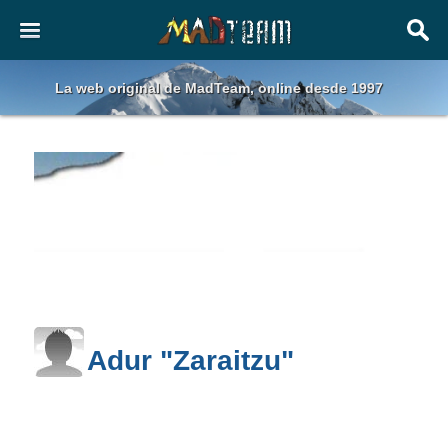
La web original de MadTeam, online desde 1997
Adur "Zaraitzu"