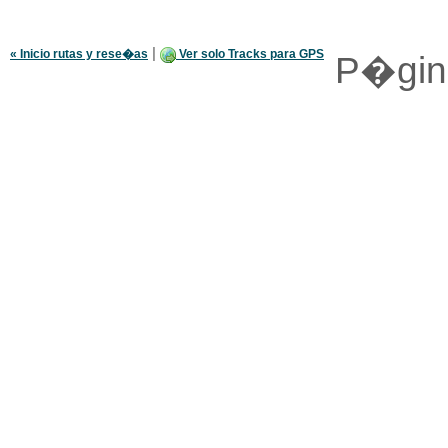
|
« Inicio rutas y rese�as
Ver solo Tracks para GPS
P�gi