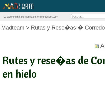
La web original de MadTeam, online desde 1997
Madteam
>
Rutas y Rese�as
� Corredor
A
Rutes y rese�as de Cor
en hielo