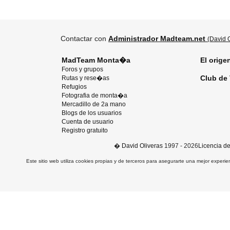
Contactar con
Administrador Madteam.net
(David O
MadTeam Monta�a
El orige
Foros y grupos
Club de 
Rutas y rese�as
Refugios
Fotografia de monta�a
Mercadillo de 2a mano
Blogs de los usuarios
Cuenta de usuario
Registro gratuito
�
David Oliveras
1997 - 2026
Licencia d
Este sitio web utiliza cookies propias y de terceros para asegurarte una mejor experie