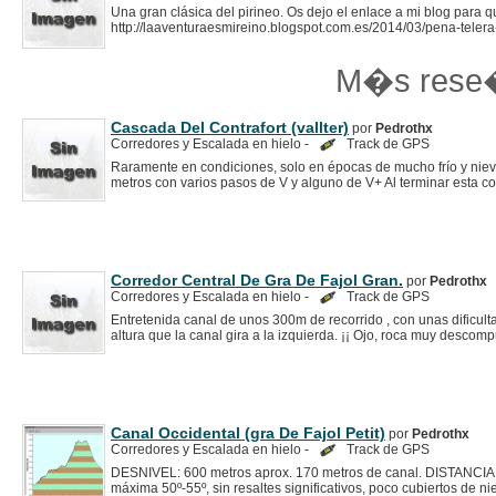
Una gran clásica del pirineo. Os dejo el enlace a mi blog para 
http://laaventuraesmireino.blogspot.com.es/2014/03/pena-telera-
M�s rese
Cascada Del Contrafort (vallter)
por
Pedrothx
Corredores y Escalada en hielo -
Track de GPS
Raramente en condiciones, solo en épocas de mucho frío y nieve
metros con varios pasos de V y alguno de V+ Al terminar esta cor
Corredor Central De Gra De Fajol Gran.
por
Pedrothx
Corredores y Escalada en hielo -
Track de GPS
Entretenida canal de unos 300m de recorrido , con unas dificul
altura que la canal gira a la izquierda. ¡¡ Ojo, roca muy descomp
Canal Occidental (gra De Fajol Petit)
por
Pedrothx
Corredores y Escalada en hielo -
Track de GPS
DESNIVEL: 600 metros aprox. 170 metros de canal. DISTANCIA 
máxima 50º-55º, sin resaltes significativos, poco cubiertos de 