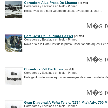
Corredors A La Presa De Llauset
por
Volt
Corredores y Escalada en hielo - Pirineo
Ressenyes cara nord Obaga de Llauset.Presa de Llauset ...
M�s r
Cara Oest De La Punta Passet
por
Volt
Corredores y Escalada en hielo - Pirineo
Nova ruta a la Cara Oest de la punta Passet oberta aquest Gener
M�s r
Corredors Vall De Toran
por
Volt
Corredores y Escalada en hielo - Pirineo
Hola gent us deixo un aqui unes resenyes de corredors de la Vall
M�s r
Gran Diagonal A Peña Telera (2764 Mts) Ad+, 700 M
Corredores y Escalada en hielo - Pirineo