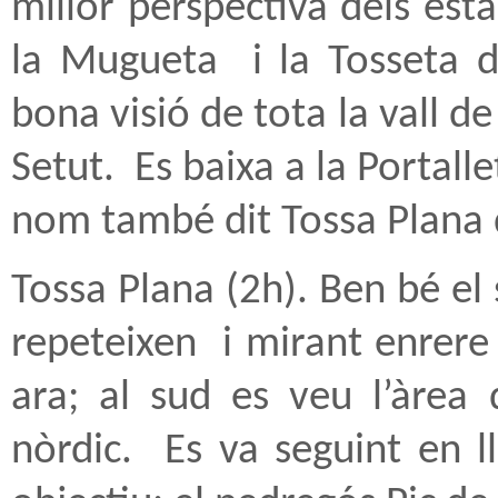
millor perspectiva dels esta
la Mugueta
i la Tosseta 
bona visió de tota la vall de
Setut.
Es baixa a la Portall
nom també dit Tossa Plana d
Tossa Plana (2h). Ben bé el
repeteixen
i mirant enrere
ara; al sud es veu l’àrea 
nòrdic.
Es va seguint en l