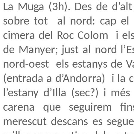
La Muga (3h). Des de d’alt
sobre tot
al nord: cap el
cimera del Roc Colom
i el
de Manyer; just al nord l’
nord-oest
els estanys de Va
(entrada a d’Andorra)
i la
l’estany d’Illa (sec?) i més 
carena que seguirem fin
merescut descans es segue