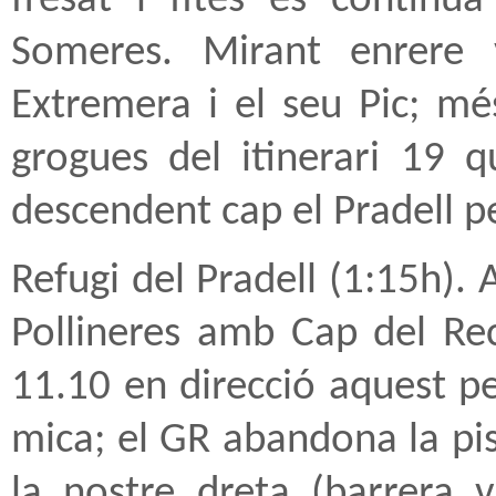
fresat i fites es continu
Someres. Mirant enrere 
Extremera i el seu Pic; m
grogues del itinerari 19 q
descendent cap el Pradell 
Refugi del Pradell (1:15h). 
Pollineres amb Cap del Re
11.10 en direcció aquest p
mica; el GR abandona la pis
la nostre dreta (barrera 