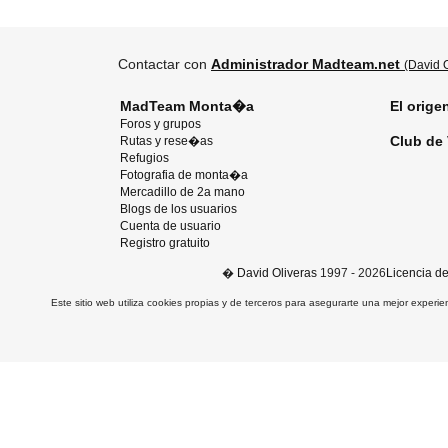
Contactar con
Administrador Madteam.net
(David O
MadTeam Monta�a
El orige
Foros y grupos
Club de 
Rutas y rese�as
Refugios
Fotografia de monta�a
Mercadillo de 2a mano
Blogs de los usuarios
Cuenta de usuario
Registro gratuito
�
David Oliveras
1997 - 2026
Licencia d
Este sitio web utiliza cookies propias y de terceros para asegurarte una mejor experie