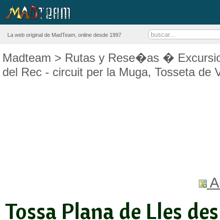
La web original de MadTeam, online desde 1997
Madteam
>
Rutas y Rese�as
�
Excursi
del Rec - circuit per la Muga, Tosseta de V
A
Tossa Plana de Lles des