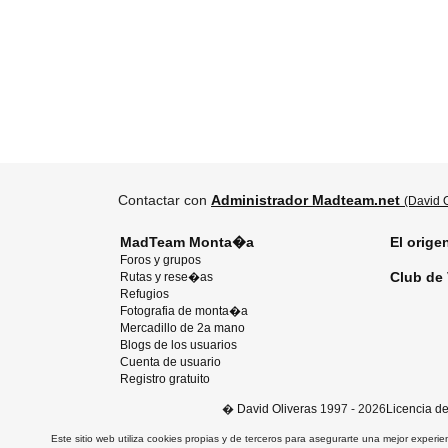
Contactar con
Administrador Madteam.net
(David O
MadTeam Monta�a
El orige
Foros y grupos
Club de 
Rutas y rese�as
Refugios
Fotografia de monta�a
Mercadillo de 2a mano
Blogs de los usuarios
Cuenta de usuario
Registro gratuito
�
David Oliveras
1997 - 2026
Licencia d
Este sitio web utiliza cookies propias y de terceros para asegurarte una mejor experie