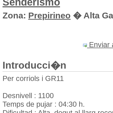
Senderismo
Zona:
Prepirineo
� Alta Ga
Enviar 
Introducci�n
Per corriols i GR11
Desnivell : 1100
Temps de pujar : 04:30 h.
Dificultad : Alta, degut al llarg rec