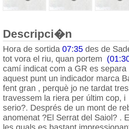
Descripci�n
Hora de sortida
07:35
des de Sade
tot vora el riu, quan portem
(01:30
camí indicat com a GR es separa d
aquest punt un indicador marca B
fent gran , perquè jo ne tardat tr
travessem la riera per últim cop,
serio?. Després de un mont de re
anomenat ?El Serrat del Saiol? . E
les quals es bastant impressionant