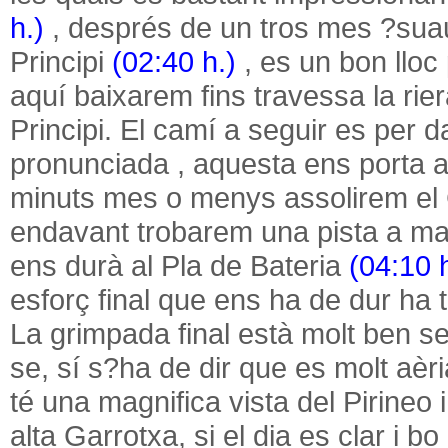
h.)
, després de un tros mes ?sua
Principi
(02:40 h.)
, es un bon lloc 
aquí baixarem fins travessa la rier
Principi. El camí a seguir es per d
pronunciada , aquesta ens porta a
minuts mes o menys assolirem el C
endavant trobarem una pista a ma
ens durà al Pla de Bateria
(04:10 h
esforç final que ens ha de dur ha 
La grimpada final està molt ben s
se, sí s?ha de dir que es molt aèr
té una magnifica vista del Pirineo
alta Garrotxa, si el dia es clar i 