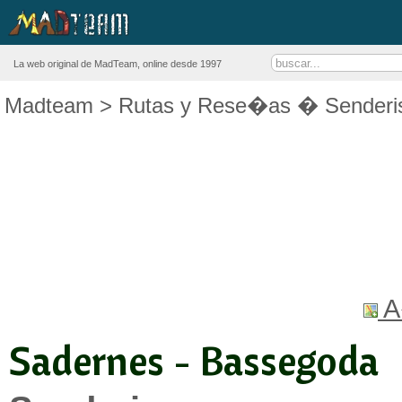
La web original de MadTeam, online desde 1997
Madteam
>
Rutas y Rese�as
�
Sender
A
Sadernes - Bassegoda