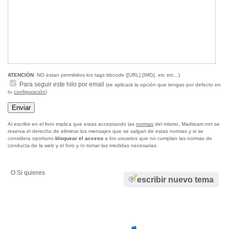
ATENCIÓN
: NO estan permitidos los tags bbcode ([URL],[IMG], etc etc...)
Para seguir este hilo por email
(se aplicará la opción que tengas por defecto en
tu
configuración
)
Al escribir en el foro implica que estas acceptando las
normas
del mismo, Madteam.net se
reserva el derecho de eliminar los mensajes que se salgan de estas normas y si se
considera oportuno
bloquear el acceso
a los usuarios que no cumplan las normas de
conducta de la web y el foro y /o tomar las medidas necesarias.
O Si quieres
escribir nuevo tema