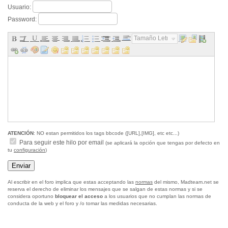
Usuario:
Password:
Tamaño Letra...
ATENCIÓN
: NO estan permitidos los tags bbcode ([URL],[IMG], etc etc...)
Para seguir este hilo por email
(se aplicará la opción que tengas por defecto en
tu
configuración
)
Al escribir en el foro implica que estas acceptando las
normas
del mismo, Madteam.net se
reserva el derecho de eliminar los mensajes que se salgan de estas normas y si se
considera oportuno
bloquear el acceso
a los usuarios que no cumplan las normas de
conducta de la web y el foro y /o tomar las medidas necesarias.