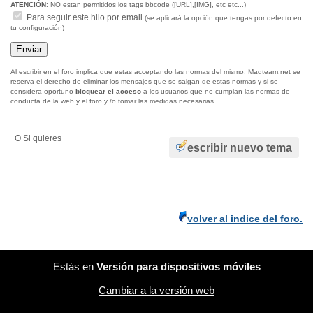
ATENCIÓN
: NO estan permitidos los tags bbcode ([URL],[IMG], etc etc...)
Para seguir este hilo por email
(se aplicará la opción que tengas por defecto en
tu
configuración
)
Al escribir en el foro implica que estas acceptando las
normas
del mismo, Madteam.net se
reserva el derecho de eliminar los mensajes que se salgan de estas normas y si se
considera oportuno
bloquear el acceso
a los usuarios que no cumplan las normas de
conducta de la web y el foro y /o tomar las medidas necesarias.
O Si quieres
escribir nuevo tema
volver al indice del foro.
Estás en
Versión para dispositivos móviles
Cambiar a la versión web