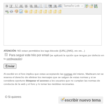
Tamaño Letra...
ATENCIÓN
: NO estan permitidos los tags bbcode ([URL],[IMG], etc etc...)
Para seguir este hilo por email
(se aplicará la opción que tengas por defecto en
tu
configuración
)
Al escribir en el foro implica que estas acceptando las
normas
del mismo, Madteam.net se
reserva el derecho de eliminar los mensajes que se salgan de estas normas y si se
considera oportuno
bloquear el acceso
a los usuarios que no cumplan las normas de
conducta de la web y el foro y /o tomar las medidas necesarias.
O Si quieres
escribir nuevo tema