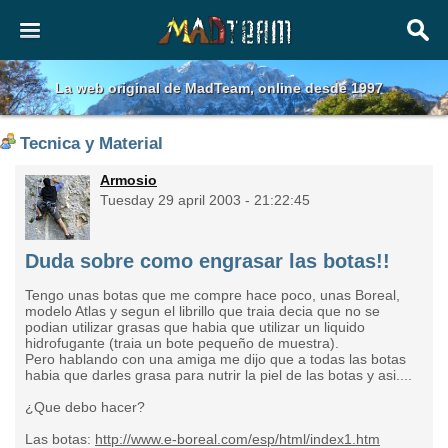
La web original de MadTeam, online desde 1997
Tecnica y Material
Armosio
Tuesday 29 april 2003 - 21:22:45
Duda sobre como engrasar las botas!!
Tengo unas botas que me compre hace poco, unas Boreal,
modelo Atlas y segun el librillo que traia decia que no se
podian utilizar grasas que habia que utilizar un liquido
hidrofugante (traia un bote pequeño de muestra).
Pero hablando con una amiga me dijo que a todas las botas
habia que darles grasa para nutrir la piel de las botas y asi....
¿Que debo hacer?
Las botas:
http://www.e-boreal.com/esp/html/index1.htm