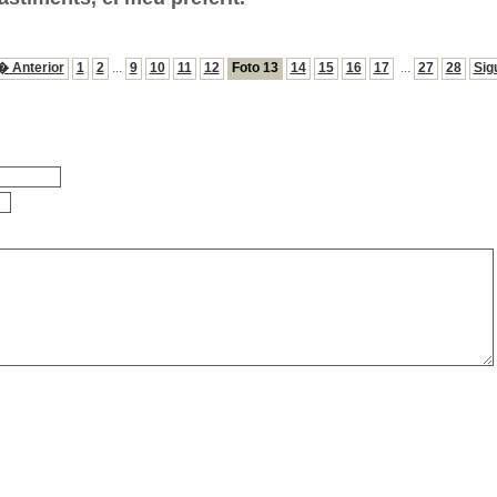
� Anterior
1
2
...
9
10
11
12
Foto 13
14
15
16
17
...
27
28
Sig