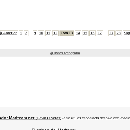
� Anterior
1
2
...
9
10
11
12
Foto 13
14
15
16
17
...
27
28
Sig
� index fotografia
ador Madteam.net
(David Oliveras)
(este NO es el contacto del club exc. madt