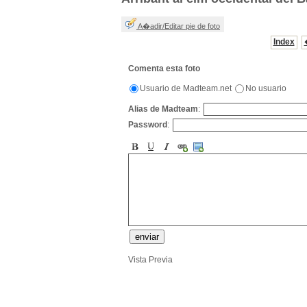
A�adir/Editar pie de foto
Index
Comenta esta foto
Usuario de Madteam.net
No usuario
Alias de Madteam
:
Password
:
Vista Previa