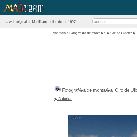
La web original de MadTeam, online desde 1997
Madteam
>
Fotograf�a de monta�a
�
Circ de Ulldeter
� 
Fotograf�a de monta�a: Circ de Ull
� Anterior