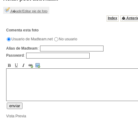
A�adir/Editar pie de foto
Index
� Anteri
Comenta esta foto
Usuario de Madteam.net
No usuario
Alias de Madteam
:
Password
:
Vista Previa