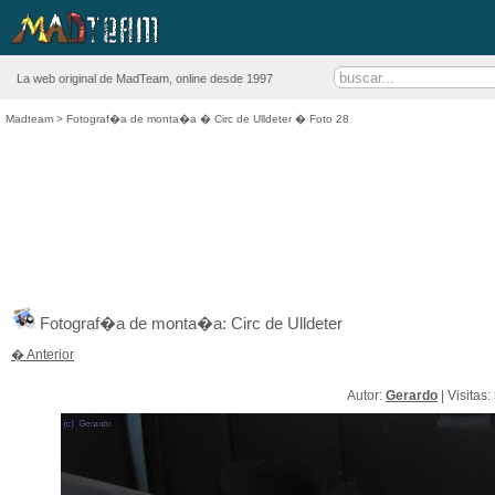
La web original de MadTeam, online desde 1997
Madteam
>
Fotograf�a de monta�a
�
Circ de Ulldeter
� Foto 28
Fotograf�a de monta�a: Circ de Ulldeter
� Anterior
Autor:
Gerardo
| Visitas: