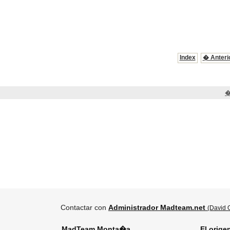
Index
� Anteri
�
Contactar con
Administrador Madteam.net
(David O
MadTeam Monta�a
El orige